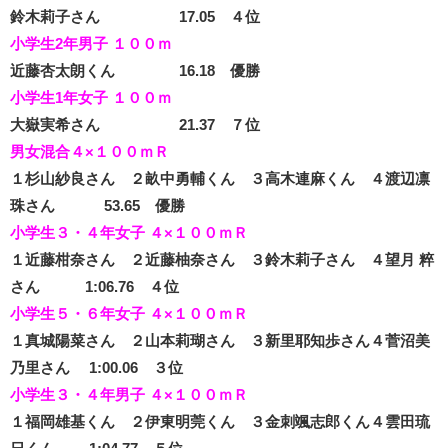
鈴木莉子さん 17.05 ４位
小学生2年男子 １００ｍ
近
藤杏太朗くん 16.18 優勝
小学生1年女子 １００ｍ
大嶽実希さん 21.37 ７位
男女混合４×１００ｍＲ
１杉山紗良さん ２畝中勇輔くん ３高木連麻くん ４渡辺凛
珠さん 53.65 優勝
小学生３・４年女子 ４×１００ｍＲ
１近藤柑奈さん ２近藤柚奈さん ３鈴木莉子さん ４望月 粹
さん 1:06.76 ４位
小学生５・６年女子 ４×１００ｍＲ
１真城陽菜さん ２山本莉瑚さん ３新里耶知歩さん４菅沼美
乃里さん 1:00.06 ３位
小学生３・４年男子 ４×１００ｍＲ
１福岡雄基くん ２伊東明莞くん ３金刺颯志郎くん４雲田琉