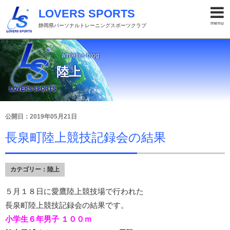
LOVERS SPORTS
menu
静岡県パーソナルトレーニングスポーツクラブ
athletics-blog
陸上
公開日：2019年05月21日
長泉町陸上競技記録会の結果
カテゴリー：
陸上
５月１８日に愛鷹陸上競技場で行われた
長泉町陸上競技記録会の結果です。
小学生６年男子 １００ｍ