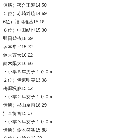
優勝）落合王遵14.58
２位）赤崎絆琉14.59
6位）福岡雄基15.18
８位）中田結也15.30
野田碧依15.39
塚本隼平15.72
鈴木蒼大16.22
鈴木陽大16.86
・小学６年男子１００ｍ
２位）伊東明莞13.38
梅原颯麻15.52
・小学２年女子１００ｍ
優勝）杉山奈南18.29
江本怜音19.07
・小学３年女子１００ｍ
優勝）鈴木笑舞15.88