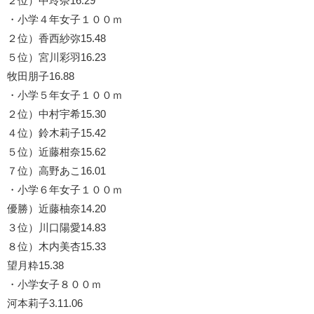
２位）中玲奈16.29
・小学４年女子１００ｍ
２位）香西紗弥15.48
５位）宮川彩羽16.23
牧田朋子16.88
・小学５年女子１００ｍ
２位）中村宇希15.30
４位）鈴木莉子15.42
５位）近藤柑奈15.62
７位）高野あこ16.01
・小学６年女子１００ｍ
優勝）近藤柚奈14.20
３位）川口陽愛14.83
８位）木内美杏15.33
望月粋15.38
・小学女子８００ｍ
河本莉子3.11.06