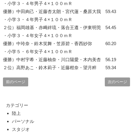
・小学３・４年男子４×１００ｍＲ
優勝）中田絢己・近藤杏太朗・宮代蓮・桑原大我 59.43
・小学３・４年男子４×１００ｍＲ
２位）福岡雄基・赤﨑絆琉・落合王遵・伊東明莞 54.45
・小学３・４年女子４×１００ｍＲ
優勝）中玲奈・鈴木笑舞・笠原碧・香西紗弥 60.20
・小学５・６年女子４×１００ｍＲ
優勝）中村宇希・近藤柚奈・川口陽愛・木内美杏 56.19
２位）高野あこ・鈴木莉子・近藤柑奈・望月粹 59.34
前のページ
次のページ
カテゴリー
陸上
パーソナル
スタジオ