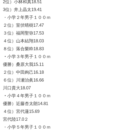
2位）小林和真18.51
3位）井上晶太19.41
・小学２年男子１００ｍ
２位）室伏晴樹17.47
３位）福岡聖弥17.53
４位）山本結翔18.03
８位）落合樂粋18.83
・
小学３年男子１００ｍ
優勝）桑原大我15.11
２位）中田絢己16.18
６位）川瀬治眞16.66
川口貴大18.07
・
小学４年男子１００ｍ
優勝）近藤杏太朗14.81
４位）宮代蓮15.69
宮代陸17.0２
・小学５年男子１００ｍ