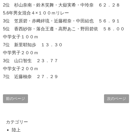
2位 杉山奈南・鈴木笑舞・大嶽実希・中玲奈 ６２．２８
5.6年男女混合４×１００ｍリレー
3位 笠原碧・赤﨑絆琉・近藤柑奈・中田結也 ５６．９１
5位 香西紗弥・落合王遵・高野あこ・野田碧依 ５８．００
中学女子１００ｍ
7位 新里耶知歩 １３．３０
中学男子２００ｍ
3位 山口智生 ２３．７７
中学女子２００ｍ
7位 近藤柚奈 ２７．２９
前のページ
次のページ
カテゴリー
陸上