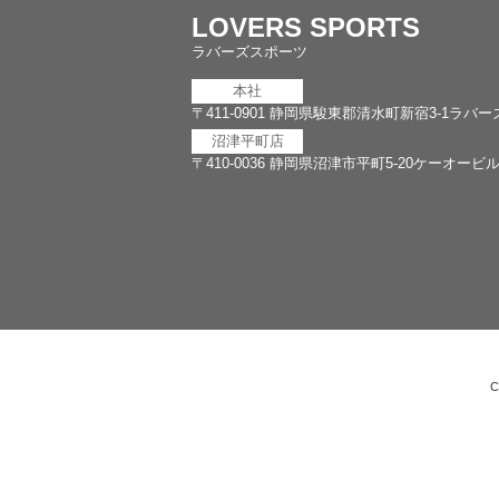
LOVERS SPORTS
ラバーズスポーツ
本社
〒411-0901
静岡県駿東郡清水町新宿3-1ラバー
沼津平町店
〒410-0036
静岡県沼津市平町5-20ケーオービル
C