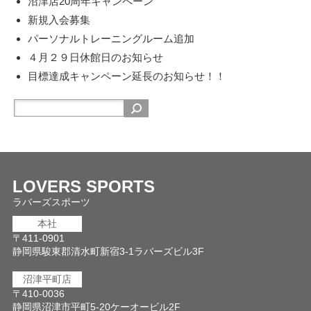
沼津店20周年キャンペーン
新規入会募集
パーソナルトレーニングルーム追加
４月２９日休館日のお知らせ
目標達成キャンペーン延長のお知らせ！！
LOVERS SPORTS
ラバーズスポーツ
本社
〒411-0901
静岡県駿東郡清水町新宿3-1ラバーズビル3F
沼津平町店
〒410-0036
静岡県沼津市平町5-20ケーオービル2F