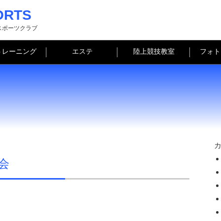
ORTS
スポーツクラブ
トレーニング
エステ
陸上競技教室
フォト
会
。