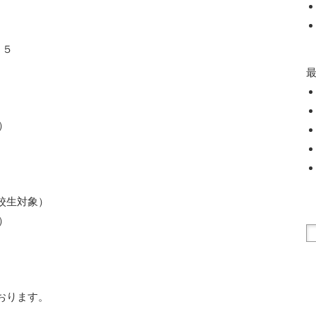
４５
）
校生対象）
）
おります。