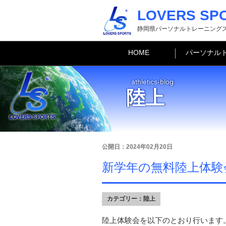
LOVERS SP
静岡県パーソナルトレーニング
HOME
パーソナル
athletics-blog
陸上
公開日：2024年02月20日
新学年の無料陸上体験
カテゴリー：
陸上
陸上体験会を以下のとおり行います