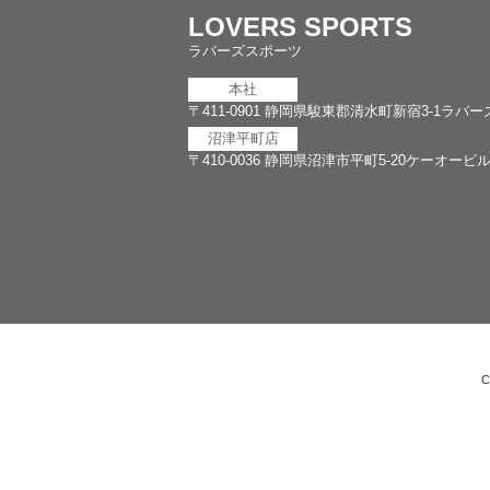
LOVERS SPORTS
ラバーズスポーツ
本社
〒411-0901
静岡県駿東郡清水町新宿3-1ラバー
沼津平町店
〒410-0036
静岡県沼津市平町5-20ケーオービル
C